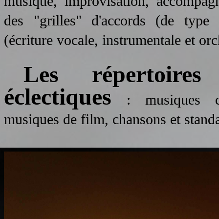
musique, improvisation, accompag
des "grilles" d'accords (de type
(écriture vocale, instrumentale et orch
Les répertoire
éclectiques
: musiques cla
musiques de film, chansons et standa