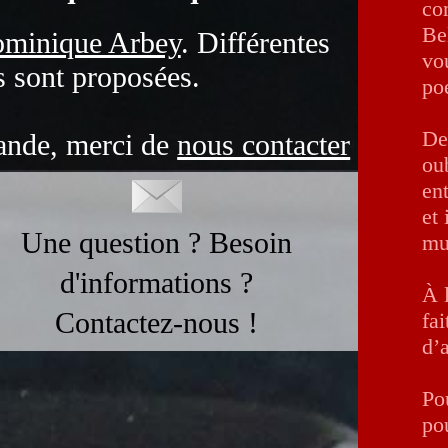
co
Be
ominique Arbey
. Différentes
vo
 sont proposées.
po
De
mande, merci de
nous contacter
oub
en
et
Une question ? Besoin
mu
d'informations ?
À 
Contactez-nous !
fa
d’
Po
po