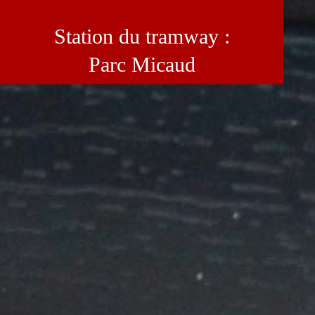
Station du tramway :
Parc Micaud