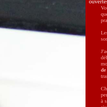
ouverte
Vo
qu
pr
Le
so
J'a
dé
mo
de
tr
Ch
per
à 