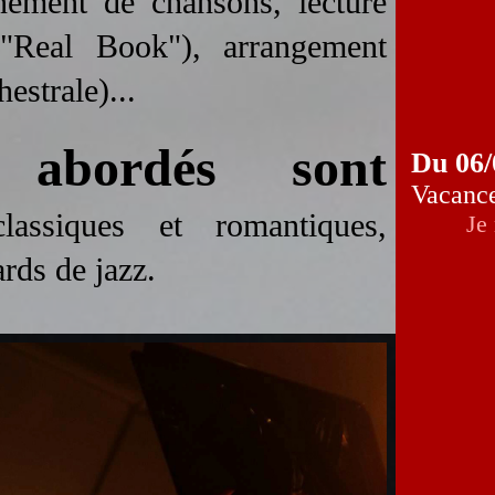
nement de chansons, lecture
 "Real Book"), arrangement
estrale)...
s abordés sont
Du 06/
Vacance
ssiques et romantiques,
Je
rds de jazz.