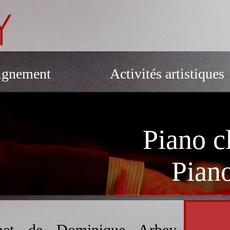
ignement
Activités artistiques
Pédagogue
Piano c
Piano
rnet de Dominique Arbey,