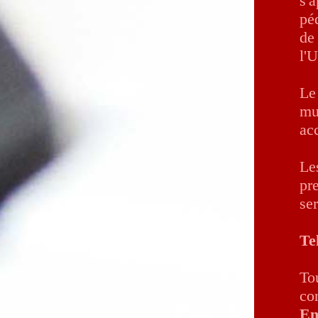
s'
pé
de
l'
Le
mu
ac
Les
pr
se
Tel
Tou
co
En