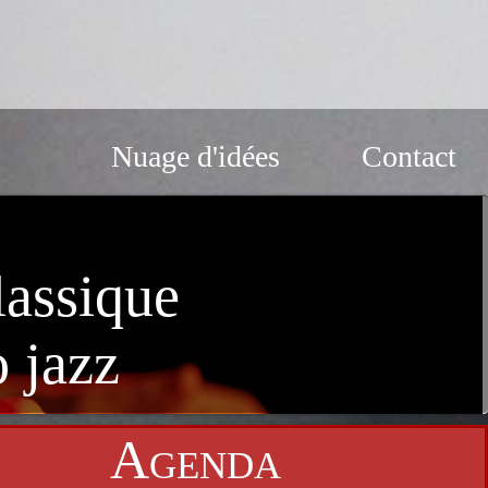
Nuage d'idées
Contact
École
lassique
de
 jazz
musique
Agenda